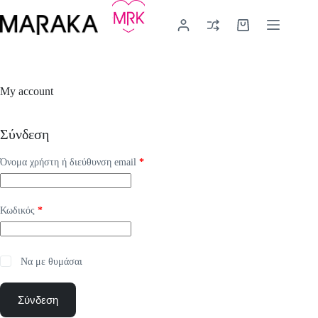
Μετάβαση
στο
Καλάθι
περιεχόμενο
Αγορών
My account
Σύνδεση
Απαιτείται
Όνομα χρήστη ή διεύθυνση email
*
Απαιτείται
Κωδικός
*
Να με θυμάσαι
Σύνδεση