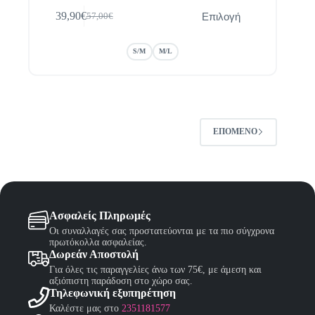
Αυτό
Επιλογή
39,90
€
57,00
€
το
Original
Η
προϊόν
price
τρέχουσα
έχει
was:
τιμή
S/M
M/L
πολλαπλές
57,00€.
είναι:
παραλλαγές.
39,90€.
Οι
επιλογές
μπορούν
να
επιλεγούν
ΕΠΌΜΕΝΟ
στη
σελίδα
του
προϊόντος
Ασφαλείς Πληρωμές
Οι συναλλαγές σας προστατεύονται με τα πιο σύγχρονα
πρωτόκολλα ασφαλείας.
Δωρεάν Αποστολή
Για όλες τις παραγγελίες άνω των 75€, με άμεση και
αξιόπιστη παράδοση στο χώρο σας.
Τηλεφωνική εξυπηρέτηση
Καλέστε μας στο
2351181577