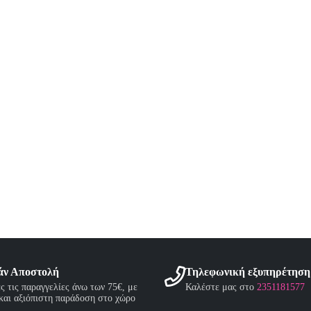
τος
άν Αποστολή
Τηλεφωνική εξυπηρέτηση
ες τις παραγγελίες άνω των 75€, με
Καλέστε μας στο
2351181577
και αξιόπιστη παράδοση στο χώρο