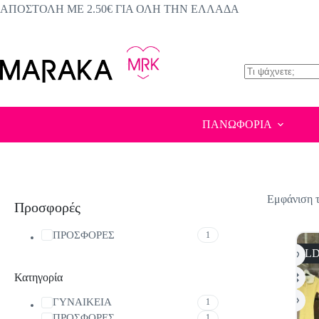
Μετάβαση
ΑΠΟΣΤΟΛΗ ΜΕ 2.50€ ΓΙΑ ΟΛΗ ΤΗΝ ΕΛΛΑΔΑ
στο
περιεχόμενο
No
results
ΠΑΝΩΦΟΡΙΑ
Εμφάνιση 
Προσφορές
ΠΡΟΣΦΟΡΕΣ
1
SOLD
Κατηγορία
ΓΥΝΑΙΚΕΙΑ
1
ΠΡΟΣΦΟΡΕΣ
1