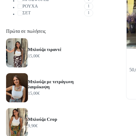
ΡΟΥΧΑ
1
ΣΕΤ
1
Πρώτα σε πωλήσεις
Μπλούζα τιραντέ
15,00
€
Αυτό
50,
το
προϊόν
έχει
Μπλούζα με τετράγωνη
λαιμόκοψη
πολλαπ
παραλλ
15,00
€
Οι
επιλογ
μπορο
να
Μπλούζα Crop
επιλεγ
στη
9,90
€
σελίδα