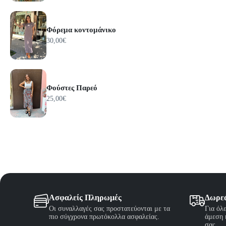
του
προϊόν
Φόρεμα κοντομάνικο
30,00
€
Φούστες Παρεό
25,00
€
Ασφαλείς Πληρωμές
Δωρε
Οι συναλλαγές σας προστατεύονται με τα
Για όλ
πιο σύγχρονα πρωτόκολλα ασφαλείας.
άμεση 
σας.