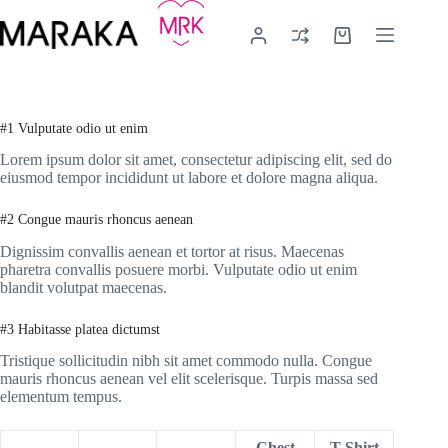
Μετάβαση
στο
Καλάθι
περιεχόμενο
Αγορών
#1 Vulputate odio ut enim
Lorem ipsum dolor sit amet, consectetur adipiscing elit, sed do
eiusmod tempor incididunt ut labore et dolore magna aliqua.
#2 Congue mauris rhoncus aenean
Dignissim convallis aenean et tortor at risus. Maecenas
pharetra convallis posuere morbi. Vulputate odio ut enim
blandit volutpat maecenas.
#3 Habitasse platea dictumst
Tristique sollicitudin nibh sit amet commodo nulla. Congue
mauris rhoncus aenean vel elit scelerisque. Turpis massa sed
elementum tempus.
Chest
T-Shirt