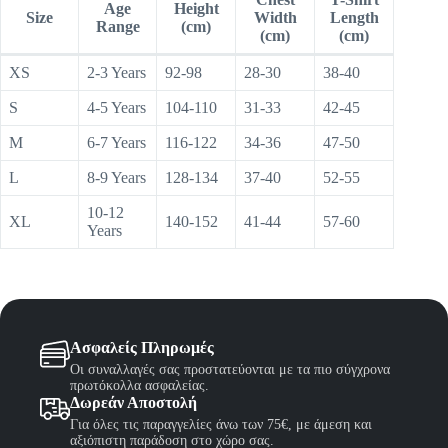
Age
Height
Size
Width
Length
Range
(cm)
(cm)
(cm)
XS
2-3 Years
92-98
28-30
38-40
S
4-5 Years
104-110
31-33
42-45
M
6-7 Years
116-122
34-36
47-50
L
8-9 Years
128-134
37-40
52-55
10-12
XL
140-152
41-44
57-60
Years
Ασφαλείς Πληρωμές
Οι συναλλαγές σας προστατεύονται με τα πιο σύγχρονα
πρωτόκολλα ασφαλείας.
Δωρεάν Αποστολή
Για όλες τις παραγγελίες άνω των 75€, με άμεση και
αξιόπιστη παράδοση στο χώρο σας.