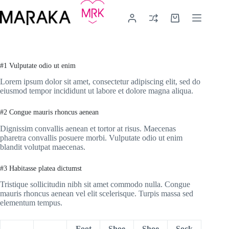
Μετάβαση
στο
Καλάθι
περιεχόμενο
Αγορών
#1 Vulputate odio ut enim
Lorem ipsum dolor sit amet, consectetur adipiscing elit, sed do
eiusmod tempor incididunt ut labore et dolore magna aliqua.
#2 Congue mauris rhoncus aenean
Dignissim convallis aenean et tortor at risus. Maecenas
pharetra convallis posuere morbi. Vulputate odio ut enim
blandit volutpat maecenas.
#3 Habitasse platea dictumst
Tristique sollicitudin nibh sit amet commodo nulla. Congue
mauris rhoncus aenean vel elit scelerisque. Turpis massa sed
elementum tempus.
Foot
Shoe
Shoe
Sock