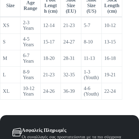
Age
Size
Lengt
Size
Size
Length
Range
h (cm)
(EU)
(US)
(cm)
2-3
XS
12-14
21-23
5-7
10-12
Years
4-5
S
15-17
24-27
8-10
13-15
Years
6-7
M
18-20
28-31
11-13
16-18
Years
8-9
1-3
L
21-23
32-35
19-21
Years
(Youth)
10-12
4-6
XL
24-26
36-39
22-24
Years
(Youth)
Ασφαλείς Πληρωμές
Οι συναλλαγές σας προστατεύονται με τα πιο σύγχρονα