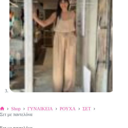
Shop
ΓΥΝΑΙΚΕΙΑ
ΡΟΥΧΑ
ΣΕΤ
Αρχική
Σετ με παντελόνα
σελίδα