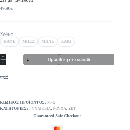
Σετ με παντελόνα
49,90
€
Χρώμα
ΚΑΦΕ
ΜΠΕΖ
ΜΠΛΕ
ΧΑΚΙ
Σετ
Προσθήκη στο καλάθι
με
παντελόνα
ποσότητα
ΚΩΔΙΚΌΣ ΠΡΟΪΌΝΤΟΣ:
Μ/Δ
ΚΑΤΗΓΟΡΊΕΣ:
ΓΥΝΑΙΚΕΙΑ
,
ΡΟΥΧΑ
,
ΣΕΤ
Guaranteed Safe Checkout